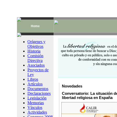
Home
Orígenes y
Objetivos
Historia
Comisión
Directiva
Asociados
Proyectos de
Ley
Libros
Artículos
Novedades
Documentos
Declaraciones
Conversatorio: La situación de
libertad religiosa en España
Legislación
Memorias
Vínculos
Actividades
Congreso 2008