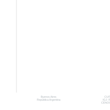
Buenos Aires
CUIT
República Argentina
IGJ: 
CENOC: