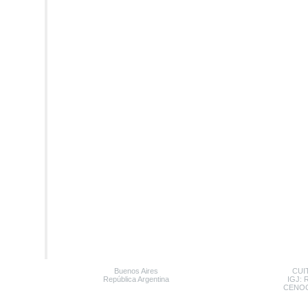
Buenos Aires
CUIT
República Argentina
IGJ: 
CENOC: