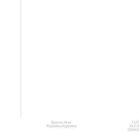
Buenos Aires
CUIT
República Argentina
IGJ: 
CENOC: