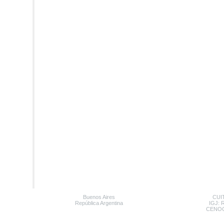
Buenos Aires
CUIT
República Argentina
IGJ: 
CENOC: